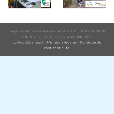
Siège social : 16 rue Alexandre Bérard, 01500 AMBERIEU-
EN-BUGEY - Tel. 04.26.78.16.09 - courriel :
contact@nalisse.fr
-
Mentions légales
. -
Politique de
confidentialité
.