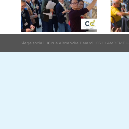
Siège social : 16 rue Alexandre Bérard, 01500 AMBERIEU-E