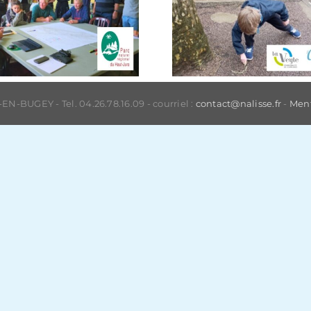
N-BUGEY - Tel. 04.26.78.16.09 - courriel :
contact@nalisse.fr
-
Ment